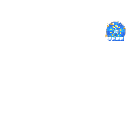
值得一提的是，这个绝杀进球不仅是瓦科个人能力的
体现，更是全队默契配合下取得的成果。在此前几轮
比赛中，他与其他攻击手之间磨合不断，其配合日趋
成熟，这使得他的发挥愈加稳定。本次绝杀无疑是他
与球队共同努力后的最佳回报。
此外，这粒进球对于瓦科本人来说意义非凡。他不仅
帮助球队赢得宝贵三分，也进一步提升了自己的自信
心，对未来赛事充满期待。这种心理上的积极变化，
将为他今后的表现奠定坚实基础。
3、比赛中的关键时刻
整场比赛充满悬念，其中不乏许多关键时刻。例如，
在上半场结束前，山东泰山的一次定位球机会险些改