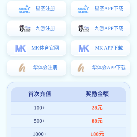
2026-05-09 16:09
106 次阅读
瓦科绝杀助山东泰山客场小胜河南俱乐部
彩陶坊全取三分
在2023年中超联赛的精彩对决中，山东泰山队凭借瓦
科的绝杀进球，以1-0战胜了河南俱乐部彩陶坊，成功
在客场全取三分。这场比赛不仅展现了山东泰山队顽
强拼搏的精神，也凸显了瓦科作为球队关键球员的重
要性。文章将从四个方面详细分析这场比赛，包括双
方球队表现、瓦科的决定性进球、比赛中的关键时刻
以及对后续赛事的影响。通过这些分析，不仅可以更