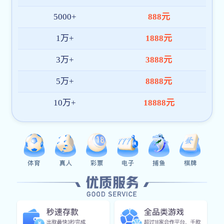
好地理解本场比赛的精彩之处，还能够洞察中超联赛
的发展态势。
1、双方球队表现
本场比赛前，山东泰山和河南俱乐部彩陶坊都是中超
联赛中的劲旅，各自都有着不错的状态。山东泰山队
在近期的一系列比赛中表现出色，尤其是在防守端稳
固，而河南队则希望借助主场之利争取胜利。在这样
一场重要较量中，两支球队都展现出了极高的技战术
水平。
开局阶段，双方互有攻守，但由于彼此都非常谨慎，
因此很难形成有效的进攻机会。山东泰山虽然控球率
稍高，但面对河南队严密的防线始终难以突破。而河
南俱乐部也试图利用快速反击来撕扯对手防线，但效