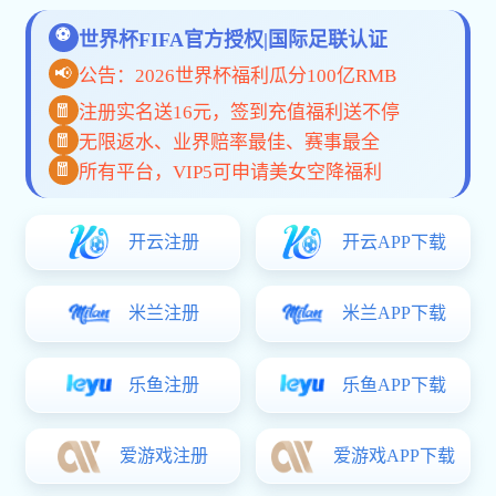
首页
/
体育焦点
/ 正文