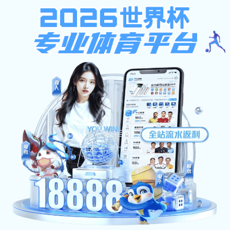
立即注册
亚游国际
官网 · 权威体
育数据平台
亚游国际 OFFICIAL WEBSITE
自2022年创立以来，
亚游国际
致力于为用户提供包括
NBA、英超、欧洲杯、LPL在内的热门赛事直播与数据
服务，广受用户信赖。
立即下载亚游国际APP