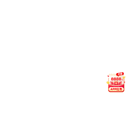
整个组织中。
同时，他强调透明度的重要性。在涉及重大决策时，
应当通过公开讨论及相关程序确保每位成员都能参与
其中。这种做法可以有效避免潜在腐败现象，提高管
理层公信力，让所有人都能认同和接受最终结果。
此外，在实际操作中，要建立健全监督机制，对所有
涉及财务支出的行为进行严格审查。这不仅仅是为了
防止贪污腐败，更是为了维护整个团队及其文化，使
每个人都能共同努力，为实现共同目标而奋斗。
4、展望未来的发展路径
面对当前复杂多变的足球市场环境，丰特展现出了清
晰的发展思路。他认为，通过实现经济独立以及合理
配置资源，将使巴萨能够更好地抓住机遇，同时规避