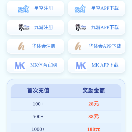
2026-05-08 17:21
58 次阅读
多特欲低价引进热刺中场格雷需先成功出
售恩梅查
在现代足球转会市场上，各大俱乐部为了提升球队实
力，往往需要通过引援来增强阵容。近期，多特蒙德
俱乐部有意低价引进热刺中场球员格雷，但这个计划
的实现前提是成功出售现有球员恩梅查。本文将从多
个方面分析多特为何希望引进格雷，以及出售恩梅查
的重要性，深入探讨这一转会动态的背后原因和影
响。