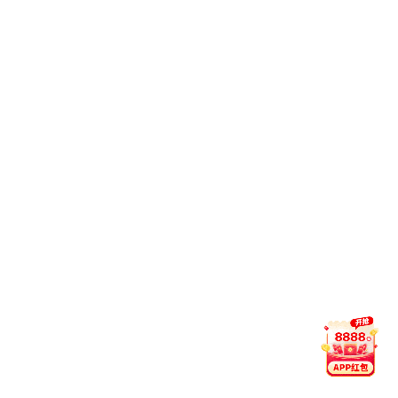
时，同时保持一定经济-budget控制，这是非常具有
挑战性的任务。
另外，多特还需要考虑市场行情与自身定位。在追求
高性价比目标时，他们并不愿意盲目投资，而是更倾
向于挖掘那些尚未被完全开发潜力的小众人才。例
如，从热刺签下格雷就是这种思路的一部分，通过准
确判断与把握市场动态，实现资源最优配置。
此外，多特也深知转会市场的不确定性，因此他们设
立了一系列风险控制措施，以确保每次交易都能最大
程度地降低损失。这种谨慎态度表现在他们对于目标
球员评估标准制定得相当严格，使得选拔过程既科学
又高效。同时，也展现了俱乐部管理层对于未来发展
方向清晰而坚定信念。