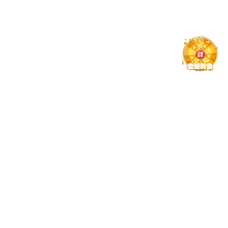
心，因为他们知道只要有姆巴佩在场，就一定有破门
得分的机会。此外，他与其他攻击型球员之间形成了
良好的化学反应，让整个进攻体系更加顺畅。
而且，姆巴佩在大赛经验上的积累，也能帮助年轻球
员更好地应对压力。在这样一场重要比赛中，他所展
现出来的大心脏特质，将激励着每一个人向前冲刺，
共同争取胜利。
3、历史交锋情况分析
了解两队间历史交锋情况，有助于我们更清晰地看到
本场比赛可能出现的发展趋势。过去几次交锋中，两
支球队各有胜负。曼城凭借自己的主场优势，在某些
情况下曾经成功压制住对手，而客场作战时则需要克
服更多困难。