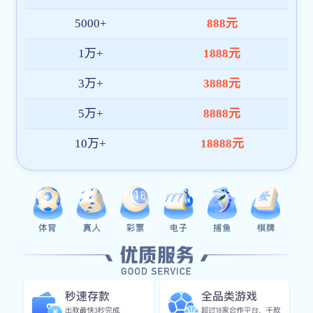
场比赛可能产生的结果及其在整个赛季中的意义。
1、门迪复出的重要性
随着曼城次回合比赛的临近，门迪有望回归，这无疑
是球队的一大利好消息。作为一名经验丰富且具备高
水平技术能力的后卫，门迪在防守端能够提供极大的
保障。他不仅具备良好的拦截能力，还能够积极参与
进攻，为球队创造机会。
门迪的缺席已经让曼城在防线上承受了一定压力，而
他的复出则意味着球队整体实力将得到明显提升。在
与强敌交锋时，稳定的防守往往是胜负关键。门迪回
归后，不仅可以加强左路防守，还能有效组织起反
击，给敌方造成威胁。
此外，门迪与其他队员之间默契配合也会因此得以恢