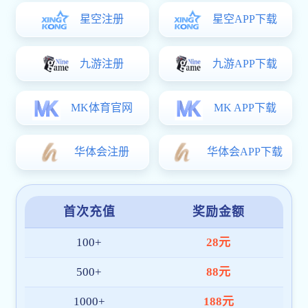
2026-05-22 00:14
68 次阅读
门迪有望出战曼城次回合比赛姆巴佩随队
出征备战重要对决
在即将到来的曼城与对手的次回合比赛中，门迪有望
回归赛场，这为球队带来了极大的信心和希望。同
时，姆巴佩也随队出征，备战这场重要的对决。本文
将从四个方面探讨这一事件的重要性，包括门迪的复
出对曼城防线的影响、姆巴佩的状态及其对球队士气
的提升、两队之间历史交锋情况以及本场比赛的战术
分析。通过深入分析这些因素，可以更全面地理解这