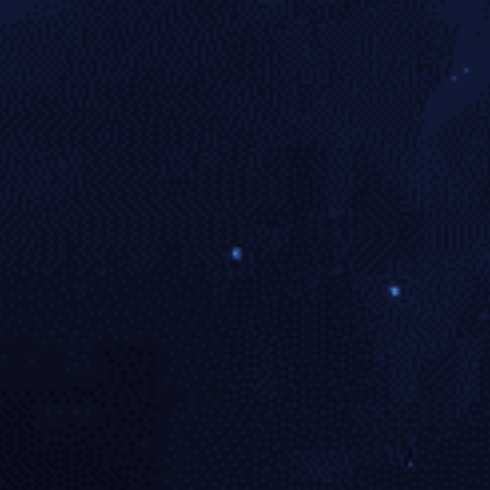
上一篇：
克林根表现抢眼10投仅3中却贡献7…
热门推荐