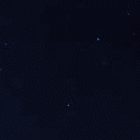
终荣誉——NBA总冠军。
握好市场动态，以理智态度进行引援升级，
放光芒，实现跨越式腾飞！
下一篇：
明天马刺客对阵热火卡斯尔与瓦塞