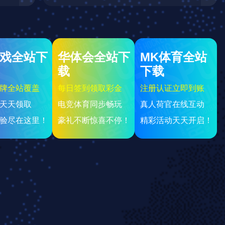
面了解雷霆队为何具备争夺总冠军的能力。
够被布克赞誉为一台“运转良好的机器”，
还是防守端，每一名球员都能清晰地理解自
。这种协作精神让他们在关键时刻能够迅速
制，让每位球员都能参与到战术讨论中来。
高了每位球员对战术执行的理解。在这样的
发出更大的斗志。
到日常训练当中。雷霆队注重培养年轻球员
彼此之间的配合，使得他们在比赛时可以更
队长远发展奠定了扎实基础。