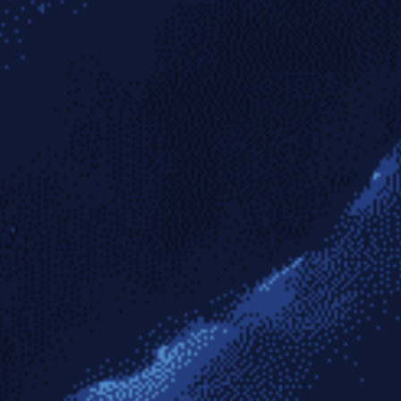
影响
而雷霆队便拥有这样一个灵活多变且富有创
善于利用每位球员独特技能，还能根据不同
的球队时，他们会选择更多以快速传导和跑
击，这使得他们在进攻端具备更高效率。在
开进攻，将局势掌控在自己手中。这种快节
挡的存在。
力，雷霆队不断提升自身实力。他们能够充
高度统一又充满变化的发展模式，这也是布