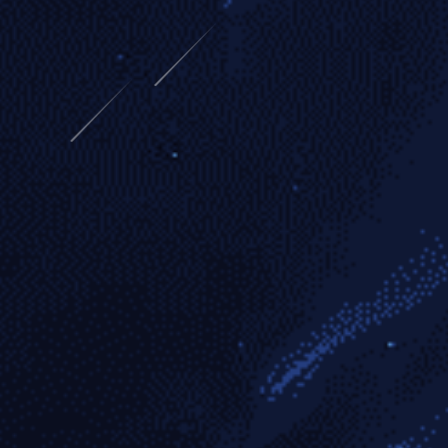
布克称赞雷霆如同运转良好
的机器具备争夺总冠军的实