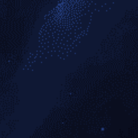
人才储备来应付漫长赛季带来的挑战。此外，他
能力，这是值得其他竞争者羡慕之处。
其次，在心理素质上，随着越来越多的大型赛事
力和焦虑。这使得他们能够在关键时刻保持冷静
要比赛可能性。同时，由于拥有诸多可塑性强的
身水平，为争冠提供源源不断动力。
最后，此次布克对于雷霆发出的赞誉，也显示出
管理层抓住机会，不断补强阵容并巩固已有优势
及。因此，可以说，只要保持当前状态并继续努
总结：
综上所述，从整体协作、战术体系、年轻人才等多
良好的机器”的确不是空穴来风。作为一支具有巨