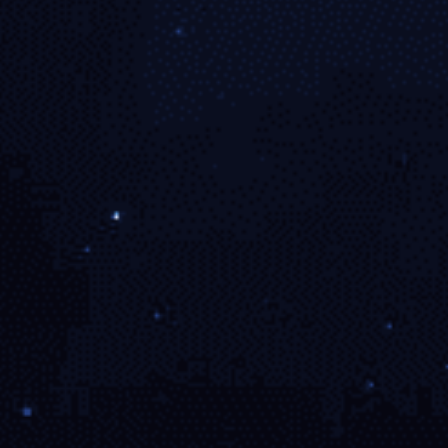
快船迎战开拓者卡位战加
拜仁官方宣布
兰与伦纳
孔卡多佐
2026-05-07
2026-05-13
推荐网站