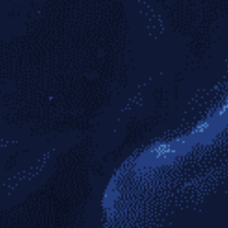
近几个赛季以来，雷霆队涌现了一批才华横溢且
起更多责任，为球队注入新的活力。他们不仅具
团队带来了积极向上的气氛。而这些都是布克所
例如，新秀们通过不断磨炼，在比赛中展现出超
不断突破自身限制，这使得整个雷霆阵容愈加深
们重新审视自己的状态，共同促进全队水平提升
随着时间推移，这些新星如果能保持健康并继续
星。因此，可以说年轻人才的发展对于雷霆来说
几年内是否能够真正冲击总冠军的重要因素。
4、未来争冠潜力分析
尽管目前NBA竞争异常激烈，但从各方面来看，
先，从阵容深度来看，他们拥有多名实力派球员