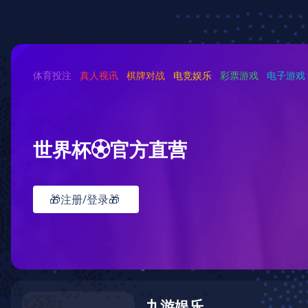
立即注册
亚游国际
官网 · 权
台
亚游国际 OFFICIAL WEBSITE
自2022年创立以来，
亚游国际
致力于为用户提供
LPL在内的热门赛事直播与数据服务，广受用户