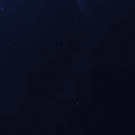
们还拥有灵活调配资源以适应不同比赛需求
经验积累，年轻玩家们逐渐学会如何处理压
，并做出明智决策，从而有效增强了赢得重
新秀，他们将在接下来的几年内持续提升自
了外界对这个团队发展的期待与关注。如果
，那么未来几年的总冠军之路将不再遥不可
力拼搏，雷霆完全有希望实现自己的目标。
个维度来看，都表明了布克所称赞的“运转
大潜力和实际实力的新兴力量，雷霆正迎来